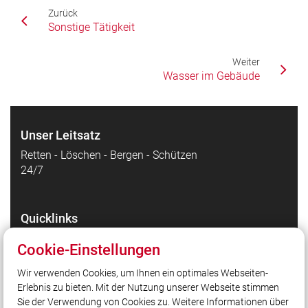
Zurück
Sonstige Tätigkeit
Weiter
Wasser im Gebäude
Unser Leitsatz
Retten - Löschen - Bergen - Schützen
24/7
Quicklinks
Markt Schöllkrippen
Cookie-Einstellungen
Kreisfeuerwehrverband Aschaffenburg e.V.
Wir verwenden Cookies, um Ihnen ein optimales Webseiten-
Leitstelle Bayr. Untermain
Erlebnis zu bieten. Mit der Nutzung unserer Webseite stimmen
FFS Cloud
Sie der Verwendung von Cookies zu. Weitere Informationen über