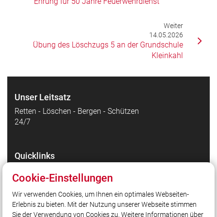
Ehrung für 50 Jahre Feuerwehrdienst
Weiter
14.05.2026
Übung des Löschzugs 5 an der Grundschule
Kleinkahl
Unser Leitsatz
Retten - Löschen - Bergen - Schützen
24/7
Quicklinks
Markt Schöllkrippen
Cookie-Einstellungen
Kreisfeuerwehrverband Aschaffenburg e.V.
Wir verwenden Cookies, um Ihnen ein optimales Webseiten-
Leitstelle Bayr. Untermain
Erlebnis zu bieten. Mit der Nutzung unserer Webseite stimmen
FFS Cloud
Sie der Verwendung von Cookies zu. Weitere Informationen über